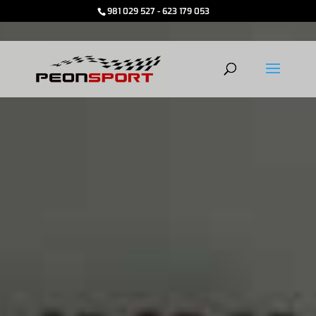
981 029 527 - 623 179 053